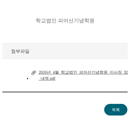
학교법인 피어선기념학원
첨부파일
2026년_4월_학교법인_피어선기념학원_이사장_
_내역.pdf