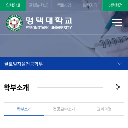
입학안내
포털(e-학사)
캠퍼스맵
발전기금
청렴행정
글로벌자율전공학부
학부소개
학부소개
전공교수소개
교과과정