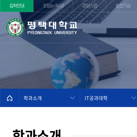
입학안내
포털(e-학사)
캠퍼스맵
발전기금
학과소개
IT공과대학
학과소개