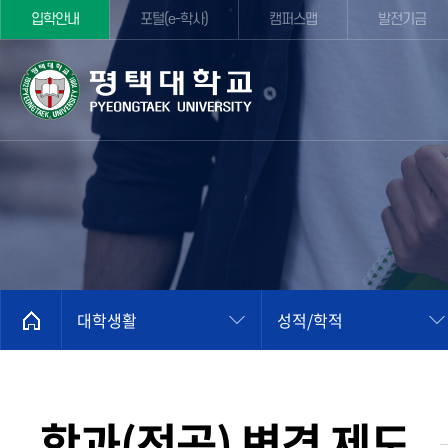
입학안내
포털(e-학사)
캠퍼스맵
발전기금
대학생활
성적/학적
학과(전공) 변경 제도