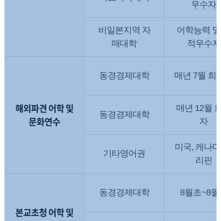
우수자
비일본지역 자
어학능력 및
매대학
적우수자
동경경제대학
매년 7월 희
해외파견 어학 및
매년 12월 
동경경제대학
문화연수
자
미국, 캐나다
기타영어권
리핀
동경경제대학
8월초~8월
본교초청 어학 및