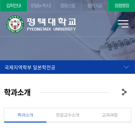
입학안내
포털(e-학사)
캠퍼스맵
발전기금
청렴행정
국제지역학부 일본학전공
학과소개
학과소개
전공교수소개
교과과정