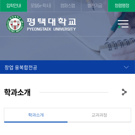
입학안내
포털(e-학사)
캠퍼스맵
발전기금
청렴행정
창업 융복합전공
학과소개
학과소개
교과과정