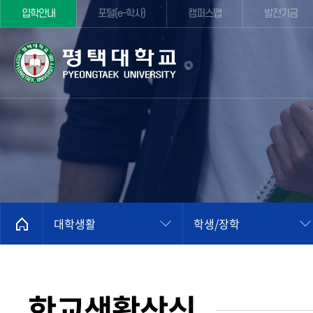
입학안내
포털(e-학사)
캠퍼스맵
발전기금
대학생활
학생/장학
학교생활상식