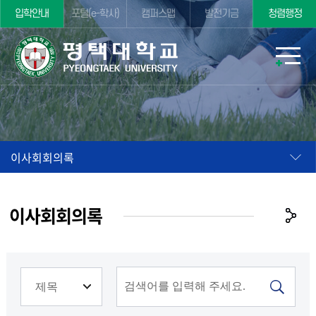
입학안내
포털(e-학사)
캠퍼스맵
발전기금
청렴행정
이사회회의록
이사회회의록