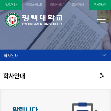
입학안내
포털(e-학사)
캠퍼스맵
발전기금
청렴행정
학사안내
학사안내
알립니다.