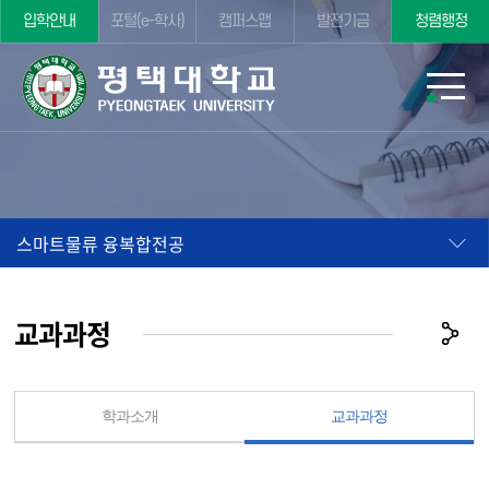
입학안내
포털(e-학사)
캠퍼스맵
발전기금
청렴행정
스마트물류 융복합전공
교과과정
학과소개
교과과정