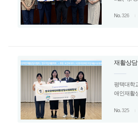
No.
326
재활상담학
평택대학교
애인재활상
No.
325