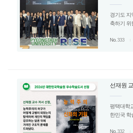
경기도 지
축하기 위
No.
333
선재원 교
평택대학교
한민국 학
No.
332