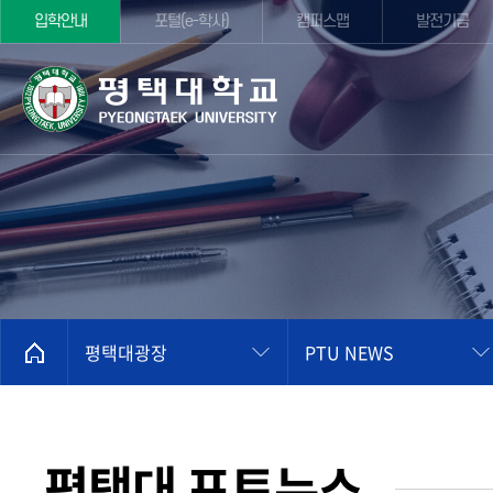
입학안내
포털(e-학사)
캠퍼스맵
발전기금
평택대광장
PTU NEWS
평택대 포토뉴스