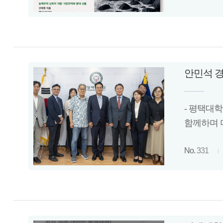
안민석 경
- 평택대
함께하며 
No.
331