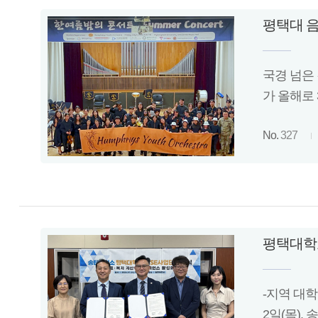
평택대 음
국경 넘은
가 올해로
No.
327
평택대학교
-지역 대
2일(목),