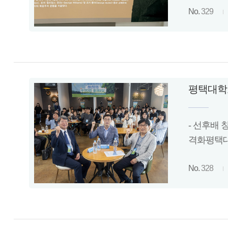
No.
329
평택대학교
- 선후배 
격화평택대
No.
328