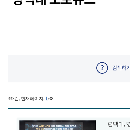
검색하
1
333
건, 현재페이지:
/38
평택대,‘