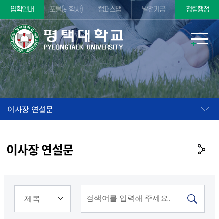
입학안내
포털(e-학사)
캠퍼스맵
발전기금
청렴행정
이사장 연설문
이사장 연설문