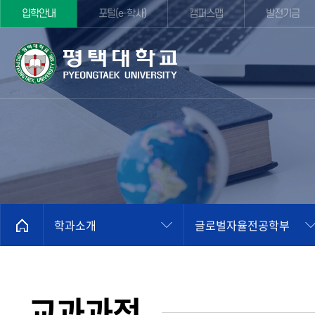
입학안내
포털(e-학사)
캠퍼스맵
발전기금
학과소개
글로벌자율전공학부
교과과정