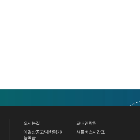
오시는길
교내연락처
예결산공고/대학평가/
셔틀버스시간표
등록금