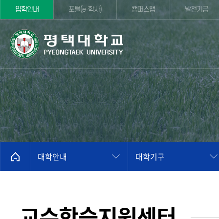
입학안내
포털(e-학사)
캠퍼스맵
발전기금
대학안내
대학기구
교수학습지원센터