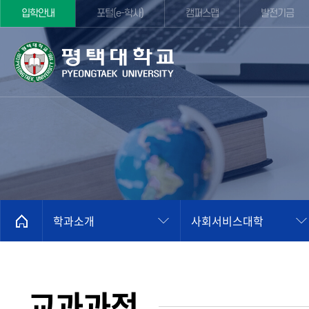
입학안내
포털(e-학사)
캠퍼스맵
발전기금
학과소개
사회서비스대학
교과과정