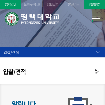
입학안내
포털(e-학사)
캠퍼스맵
발전기금
청렴행정
입찰/견적
입찰/견적
알립니다.